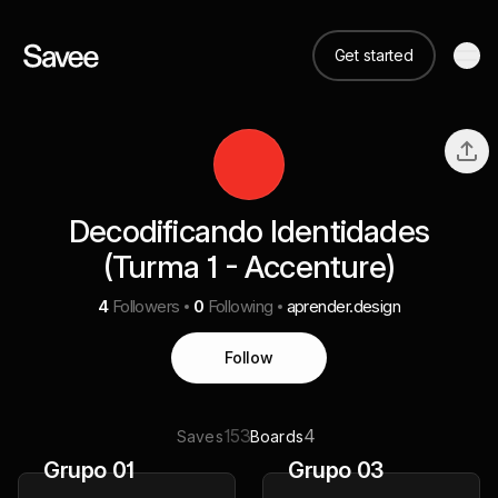
Get started
Decodificando Identidades
(Turma 1 - Accenture)
4
Followers
0
Following
aprender.design
Follow
153
4
Saves
Boards
Grupo 01
Grupo 03