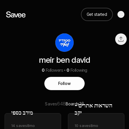
Get started
meir ben david
0
Followers
0
Following
Follow
648
16
Saves
Boards
השראות אתרים -
יקב
מירב כספי
14
saves
8mo
10
saves
8mo