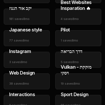
Best Websites
יקב אור הגנוז
Insparation 🔥
181
saves
8mo
4
saves
8mo
Japanese style
Pilot
77
saves
8mo
1
saves
8mo
Instagram
דרך הבריאה
3
saves
8mo
5
saves
8mo
Vulkan - מזקקת
Web Design
ויסקי
38
saves
8mo
19
saves
8mo
Interactions
Sport Design