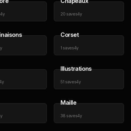
bre
Chapeaux
s
4y
20
saves
4y
naisons
Corset
y
1
saves
4y
Illustrations
4y
51
saves
4y
Maille
4y
38
saves
4y