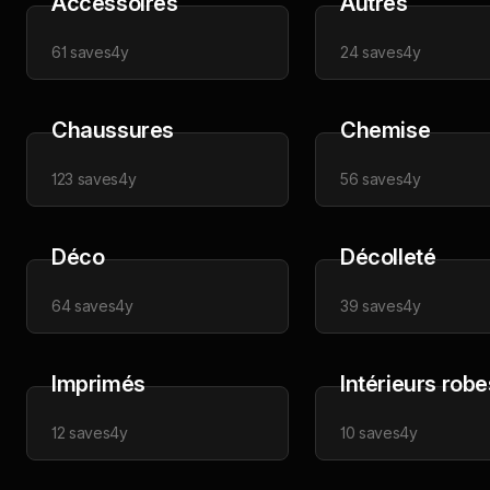
Accessoires
Autres
61
saves
4y
24
saves
4y
Chaussures
Chemise
123
saves
4y
56
saves
4y
Déco
Décolleté
64
saves
4y
39
saves
4y
Imprimés
Intérieurs robe
12
saves
4y
10
saves
4y