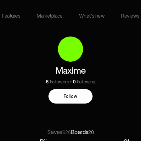
Features
Marketplace
What's new
Reviews
Maxime
6
Followers
0
Following
Follow
Saves
Boards
926
20