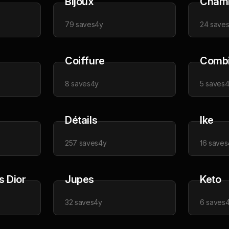
Bijoux
Cham
79
saves
4y
24
save
Coiffure
Combi
8
saves
4y
5
saves
4
Détails
Ike
257
saves
4y
16
saves
s Dior
Jupes
Keto
32
saves
4y
6
saves