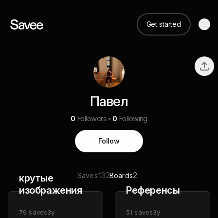
Get started
Павел
0
Followers
0
Following
Follow
132
2
Saves
Boards
крутые
изображения
Референсы
79
saves
3y
51
saves
3y