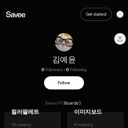
Get started
김예윤
0
Followers
0
Following
Follow
146
3
Saves
Boards
컬러팔레트
이미지보드
79
saves
1y
61
saves
1y