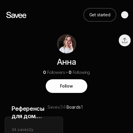
Get started
Анна
0
Followers
0
Following
Follow
34
1
Saves
Boards
Референсы
для дом.
задания
34
saves
2y