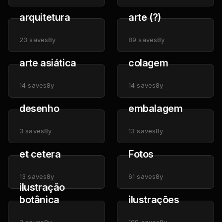
arquitetura
arte (?)
23
saves
8y
89
saves
8y
arte asiática
colagem
14
saves
8y
14
saves
8y
desenho
embalagem
3
saves
8y
13
saves
8y
et cetera
Fotos
13
saves
8y
61
saves
8y
ilustração
botânica
ilustrações