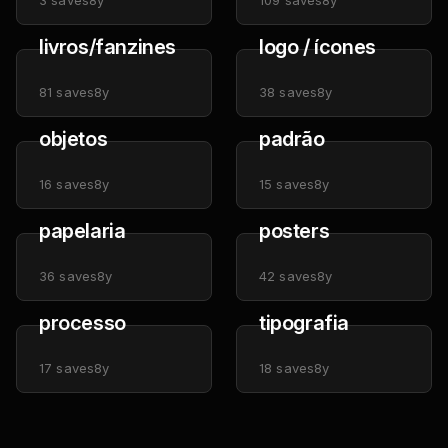
3
saves
8y
109
saves
8y
livros/fanzines
logo / ícones
81
saves
8y
38
saves
8y
objetos
padrão
16
saves
8y
15
saves
8y
papelaria
posters
36
saves
8y
42
saves
8y
processo
tipografia
17
saves
8y
18
saves
8y