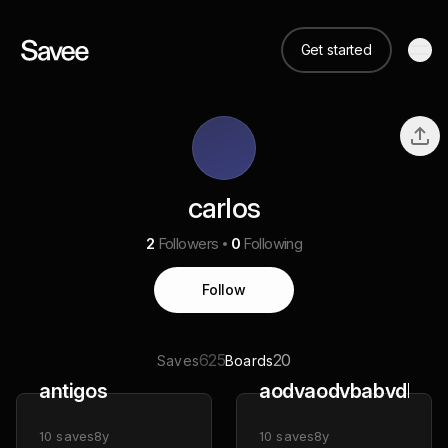
Get started
carlos
2
Followers
0
Following
Follow
625
20
Saves
Boards
antigos
aodvaodvbabvdbdjb
10
saves
8y
10
saves
8y